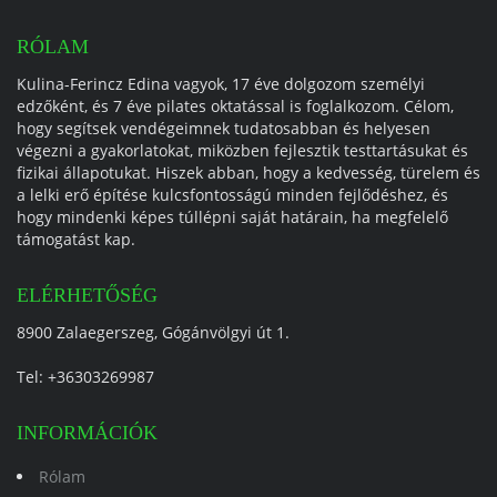
RÓLAM
Kulina-Ferincz Edina vagyok, 17 éve dolgozom személyi
edzőként, és 7 éve pilates oktatással is foglalkozom. Célom,
hogy segítsek vendégeimnek tudatosabban és helyesen
végezni a gyakorlatokat, miközben fejlesztik testtartásukat és
fizikai állapotukat. Hiszek abban, hogy a kedvesség, türelem és
a lelki erő építése kulcsfontosságú minden fejlődéshez, és
hogy mindenki képes túllépni saját határain, ha megfelelő
támogatást kap.
ELÉRHETŐSÉG
8900 Zalaegerszeg, Gógánvölgyi út 1.
Tel:
+36303269987
INFORMÁCIÓK
Rólam