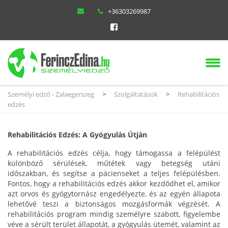
+36303269987
Személyi edző - Zalaegerszeg
>
Szolgáltatások
>
Rehabilitációs
edzés
Rehabilitációs Edzés: A Gyógyulás Útján
A rehabilitációs edzés célja, hogy támogassa a felépülést
különböző sérülések, műtétek vagy betegség utáni
időszakban, és segítse a pácienseket a teljes felépülésben.
Fontos, hogy a rehabilitációs edzés akkor kezdődhet el, amikor
azt orvos és gyógytornász engedélyezte, és az egyén állapota
lehetővé teszi a biztonságos mozgásformák végzését. A
rehabilitációs program mindig személyre szabott, figyelembe
véve a sérült terület állapotát, a gyógyulás ütemét, valamint az