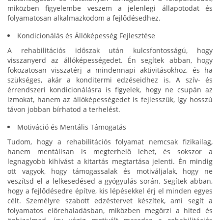
miközben figyelembe veszem a jelenlegi állapotodat és
folyamatosan alkalmazkodom a fejlődésedhez.
Kondicionálás és Állóképesség Fejlesztése
A rehabilitációs időszak után kulcsfontosságú, hogy
visszanyerd az állóképességedet. Én segítek abban, hogy
fokozatosan visszatérj a mindennapi aktivitásokhoz, és ha
szükséges, akár a konditermi edzéseidhez is. A szív- és
érrendszeri kondicionálásra is figyelek, hogy ne csupán az
izmokat, hanem az állóképességedet is fejlesszük, így hosszú
távon jobban bírhatod a terhelést.
Motiváció és Mentális Támogatás
Tudom, hogy a rehabilitációs folyamat nemcsak fizikailag,
hanem mentálisan is megterhelő lehet, és sokszor a
legnagyobb kihívást a kitartás megtartása jelenti. Én mindig
ott vagyok, hogy támogassalak és motiváljalak, hogy ne
veszítsd el a lelkesedésed a gyógyulás során. Segítek abban,
hogy a fejlődésedre építve, kis lépésekkel érj el minden egyes
célt. Személyre szabott edzéstervet készítek, ami segít a
folyamatos előrehaladásban, miközben megőrzi a hited és