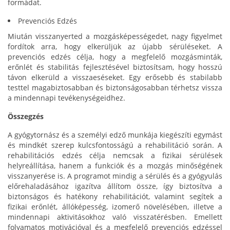
formádat.
Prevenciós Edzés
Miután visszanyerted a mozgásképességedet, nagy figyelmet
fordítok arra, hogy elkerüljük az újabb sérüléseket. A
prevenciós edzés célja, hogy a megfelelő mozgásminták,
erőnlét és stabilitás fejlesztésével biztosítsam, hogy hosszú
távon elkerüld a visszaeséseket. Egy erősebb és stabilabb
testtel magabiztosabban és biztonságosabban térhetsz vissza
a mindennapi tevékenységeidhez.
Összegzés
A gyógytornász és a személyi edző munkája kiegészíti egymást
és mindkét szerep kulcsfontosságú a rehabilitáció során. A
rehabilitációs edzés célja nemcsak a fizikai sérülések
helyreállítása, hanem a funkciók és a mozgás minőségének
visszanyerése is. A programot mindig a sérülés és a gyógyulás
előrehaladásához igazítva állítom össze, így biztosítva a
biztonságos és hatékony rehabilitációt, valamint segítek a
fizikai erőnlét, állóképesség, izomerő növelésében, illetve a
mindennapi aktivitásokhoz való visszatérésben. Emellett
folyamatos motivációval és a megfelelő prevenciós edzéssel