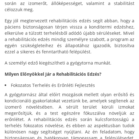
során az izomerőt, állóképességet, valamint a stabilitást
célozzuk meg.
Egy jól megtervezett rehabilitációs edzés segít abban, hogy a
páciens biztonságosan térjen vissza a konditermi edzéshez,
elkerülve a túlzott terhelésből adódó újabb sérüléseket. Mivel
a rehabilitációs edzés mindig személyre szabott, a program az
egyén szükségleteihez és állapotához igazodik, biztosítva
ezzel a sikeres és fenntartható felépülést.
A személyi edző kiegészítheti a gyógytorna munkát.
Milyen Előnyökkel Jár a Rehabilitációs Edzés?
Fokozatos Terhelés és Erőnléti Fejlesztés
A gyógytornász által előírt mozgások mellett olyan erősítő és
kondicionáló gyakorlatokat vezetünk be, amelyek segítenek az
izomerő növelésében. A sérült terület körüli izmokat
megerősítjük, és a test egészére fókuszálva növeljük az
erőnlétet. A rehabilitációs edzés során kulcsfontosságú a
terhelés fokozatos növelése, és ebben az aspektusban tudok
különösen nagy segítséget nyújtani. Az én feladatom, hogy
biztonságosan és hatékonyan támogassam a felépülésedet,