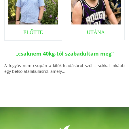
ELŐTTE
UTÁNA
„csaknem 40kg-tól szabadultam meg”
A fogyás nem csupán a kilók leadásáról szól – sokkal inkább
egy belső átalakulásról, amely...