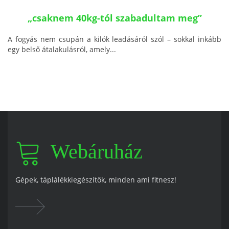
„csaknem 40kg-tól szabadultam meg”
A fogyás nem csupán a kilók leadásáról szól – sokkal inkább
egy belső átalakulásról, amely...
Webáruház
Gépek, táplálékkiegészítők, minden ami fitnesz!