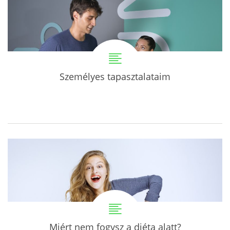
Személyes tapasztalataim
Miért nem fogysz a diéta alatt?