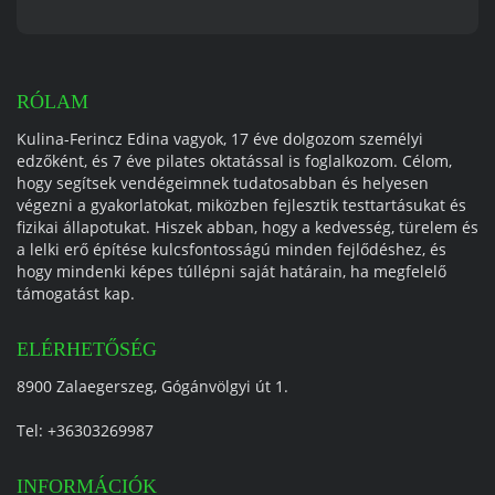
RÓLAM
Kulina-Ferincz Edina vagyok, 17 éve dolgozom személyi
edzőként, és 7 éve pilates oktatással is foglalkozom. Célom,
hogy segítsek vendégeimnek tudatosabban és helyesen
végezni a gyakorlatokat, miközben fejlesztik testtartásukat és
fizikai állapotukat. Hiszek abban, hogy a kedvesség, türelem és
a lelki erő építése kulcsfontosságú minden fejlődéshez, és
hogy mindenki képes túllépni saját határain, ha megfelelő
támogatást kap.
ELÉRHETŐSÉG
8900 Zalaegerszeg, Gógánvölgyi út 1.
Tel:
+36303269987
INFORMÁCIÓK