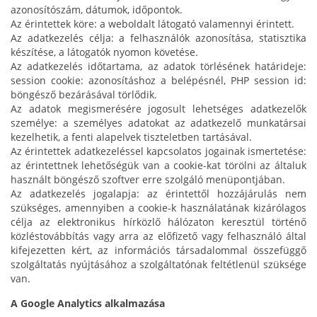
azonosítószám, dátumok, időpontok.
Az érintettek köre: a weboldalt látogató valamennyi érintett.
Az adatkezelés célja: a felhasználók azonosítása, statisztika
készítése, a látogatók nyomon követése.
Az adatkezelés időtartama, az adatok törlésének határideje:
session cookie: azonosításhoz a belépésnél, PHP session id:
böngésző bezárásával törlődik.
Az adatok megismerésére jogosult lehetséges adatkezelők
személye: a személyes adatokat az adatkezelő munkatársai
kezelhetik, a fenti alapelvek tiszteletben tartásával.
Az érintettek adatkezeléssel kapcsolatos jogainak ismertetése:
az érintettnek lehetőségük van a cookie-kat törölni az általuk
használt böngésző szoftver erre szolgáló menüpontjában.
Az adatkezelés jogalapja: az érintettől hozzájárulás nem
szükséges, amennyiben a cookie-k használatának kizárólagos
célja az elektronikus hírközlő hálózaton keresztül történő
közléstovábbítás vagy arra az előfizető vagy felhasználó által
kifejezetten kért, az információs társadalommal összefüggő
szolgáltatás nyújtásához a szolgáltatónak feltétlenül szüksége
van.
A Google Analytics alkalmazása