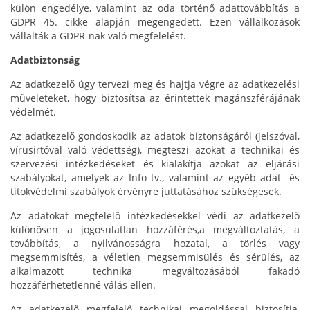
külön engedélye, valamint az oda történő adattovábbítás a
GDPR 45. cikke alapján megengedett. Ezen vállalkozások
vállalták a GDPR-nak való megfelelést.
Adatbiztonság
Az adatkezelő úgy tervezi meg és hajtja végre az adatkezelési
műveleteket, hogy biztosítsa az érintettek magánszférájának
védelmét.
Az adatkezelő gondoskodik az adatok biztonságáról (jelszóval,
vírusirtóval való védettség), megteszi azokat a technikai és
szervezési intézkedéseket és kialakítja azokat az eljárási
szabályokat, amelyek az Info tv., valamint az egyéb adat- és
titokvédelmi szabályok érvényre juttatásához szükségesek.
Az adatokat megfelelő intézkedésekkel védi az adatkezelő
különösen a jogosulatlan hozzáférés,a megváltoztatás, a
továbbítás, a nyilvánosságra hozatal, a törlés vagy
megsemmisítés, a véletlen megsemmisülés és sérülés, az
alkalmazott technika megváltozásából fakadó
hozzáférhetetlenné válás ellen.
Az adatkezelő megfelelő technikai megoldással biztosítja,