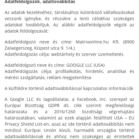
Adatfeldolgozók, adattovábbítás
Az adatok kezeléséhez, tárolásához különböző vállalkozásokat
veszünk igénybe, és részükre a lenti célokhoz szükséges
adatokat továbbítjuk. Az alábbi adatfeldolgozók végzik az
adatok feldolgozását:
Adatfeldolgozó neve és címe: Matrixonline.hu Kft. (8900
Zalaegerszeg, Kispest utca 9. 1/4.)
Adatfeldolgozás célja: webtárhely és szerver üzemeltetés
Adatfeldolgozó neve és címe: GOOGLE LLC (USA)
Adatfeldolgozás célja: profilalkotás, hirdetés, analitikai és
mérési szolgáltatás, reklám megjelenítése
A külföldre történő adattovábbítással kapcsolatos információk
A Google LLC és tagvállalatai, a Facebook, Inc. szerepel az
Európai Bizottság GDPR 45. cikk szerinti megfelelőségi
határozata és a 2016/1260 bizottsági végrehajtási
határozatában, valamint az ezek alapján felállított USA – EU
Privacy Shield List-en, azaz az ide történő adattovábbítás nem
minősül Európai Unión kívüli, harmadik országba történő
adattovábbításnak és ahhoz nem szükséges az érintettek