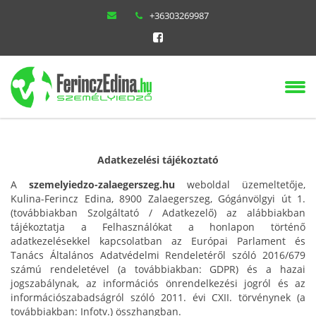
+36303269987
Adatkezelési tájékoztató
A
szemelyiedzo-zalaegerszeg.hu
weboldal üzemeltetője,
Kulina-Ferincz Edina, 8900 Zalaegerszeg, Gógánvölgyi út 1.
(továbbiakban Szolgáltató / Adatkezelő) az alábbiakban
tájékoztatja a Felhasználókat a honlapon történő
adatkezelésekkel kapcsolatban az Európai Parlament és
Tanács Általános Adatvédelmi Rendeletéről szóló 2016/679
számú rendeletével (a továbbiakban: GDPR) és a hazai
jogszabálynak, az információs önrendelkezési jogról és az
információszabadságról szóló 2011. évi CXII. törvénynek (a
továbbiakban: Infotv.) összhangban.