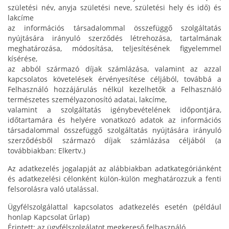
születési név, anyja születési neve, születési hely és idő) és
lakcíme
az információs társadalommal összefüggő szolgáltatás
nyújtására irányuló szerződés létrehozása, tartalmának
meghatározása, módosítása, teljesítésének figyelemmel
kísérése,
az abból származó díjak számlázása, valamint az azzal
kapcsolatos követelések érvényesítése céljából, továbbá a
Felhasználó hozzájárulás nélkül kezelhetők a Felhasználó
természetes személyazonosító adatai, lakcíme,
valamint a szolgáltatás igénybevételének időpontjára,
időtartamára és helyére vonatkozó adatok az információs
társadalommal összefüggő szolgáltatás nyújtására irányuló
szerződésből származó díjak számlázása céljából (a
továbbiakban: Elkertv.)
Az adatkezelés jogalapját az alábbiakban adatkategóriánként
és adatkezelési célonként külön-külön meghatározzuk a fenti
felsorolásra való utalással.
Ügyfélszolgálattal kapcsolatos adatkezelés esetén (például
honlap Kapcsolat űrlap)
Érintett: az ügyfélszolgálatot megkereső felhasználó