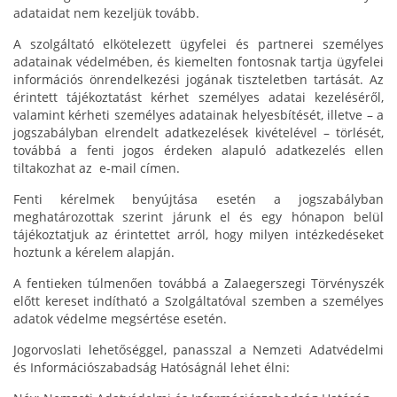
adataidat nem kezeljük tovább.
A szolgáltató elkötelezett ügyfelei és partnerei személyes
adatainak védelmében, és kiemelten fontosnak tartja ügyfelei
információs önrendelkezési jogának tiszteletben tartását. Az
érintett tájékoztatást kérhet személyes adatai kezeléséről,
valamint kérheti személyes adatainak helyesbítését, illetve – a
jogszabályban elrendelt adatkezelések kivételével – törlését,
továbbá a fenti jogos érdeken alapuló adatkezelés ellen
tiltakozhat az
e-mail címen.
Fenti kérelmek benyújtása esetén a jogszabályban
meghatározottak szerint járunk el és egy hónapon belül
tájékoztatjuk az érintettet arról, hogy milyen intézkedéseket
hoztunk a kérelem alapján.
A fentieken túlmenően továbbá a Zalaegerszegi Törvényszék
előtt kereset indítható a Szolgáltatóval szemben a személyes
adatok védelme megsértése esetén.
Jogorvoslati lehetőséggel, panasszal a Nemzeti Adatvédelmi
és Információszabadság Hatóságnál lehet élni: