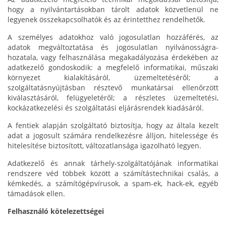
hogy a nyilvántartásokban tárolt adatok közvetlenül ne
legyenek összekapcsolhatók és az érintetthez rendelhetők.
A személyes adatokhoz való jogosulatlan hozzáférés, az
adatok megváltoztatása és jogosulatlan nyilvánosságra-
hozatala, vagy felhasználása megakadályozása érdekében az
adatkezelő gondoskodik: a megfelelő informatikai, műszaki
környezet kialakításáról, üzemeltetéséről; a
szolgáltatásnyújtásban résztevő munkatársai ellenőrzött
kiválasztásáról, felügyeletéről; a részletes üzemeltetési,
kockázatkezelési és szolgáltatási eljárásrendek kiadásáról.
A fentiek alapján szolgáltató biztosítja, hogy az általa kezelt
adat a jogosult számára rendelkezésre álljon, hitelessége és
hitelesítése biztosított, változatlansága igazolható legyen.
Adatkezelő és annak tárhely-szolgáltatójának informatikai
rendszere véd többek között a számítástechnikai csalás, a
kémkedés, a számítógépvírusok, a spam-ek, hack-ek, egyéb
támadások ellen.
Felhasználó kötelezettségei