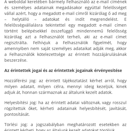
A weboldal keretében bármely Felhasználó az e-mail címének
és személyes adatainak megadásakor egyúttal felelősséget
vállal azért, hogy a megadott e-mail címről kizárólag ő ad meg
– helytálló – adatokat és indít megrendelést. E
felelősségvállalásra tekintettel egy megadott e-mail címen
történt belépésekkel összefüggő mindennemű felelősség
kizárólag azt a Felhasználót terheli, aki az e-mail címet
regisztrálta. Felhívjuk a Felhasználók figyelmét, hogy
amennyiben nem saját személyes adataikat adják meg, akkor
a Felhasználók kötelezettsége az érintett hozzájárulásának
beszerzése.
Az érintettek jogai és az érintettek jogainak érvényesítése
Hozzáférési jog: az érintett tájékoztatást kérhet arról, hogy
milyen adatait, milyen célra, mennyi ideig kezeljük, kinek
adjuk át, honnan származnak az általunk kezelt adatok.
Helyesbítési jog: ha az érintett adatai változnak, vagy rosszul
rögzítettük őket, kérheti adatainak helyesbítését, javítását,
pontosítását.
Törlési jog: a jogszabályban meghatározott esetekben az
érintett kérheti, hogy az általunk kezelt adatokat töröljük.