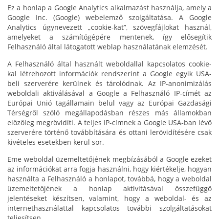
Ez a honlap a Google Analytics alkalmazást használja, amely a
Google Inc. (Google) webelemző szolgáltatása. A Google
Analytics úgynevezett „cookie-kat”, szövegfájlokat használ,
amelyeket a számítógépére mentenek, így elősegítik
Felhasználó által látogatott weblap használatának elemzését.
A Felhasználó által használt weboldallal kapcsolatos cookie-
kal létrehozott információk rendszerint a Google egyik USA-
beli szerverére kerülnek és tárolódnak. Az IP-anonimizálás
weboldali aktiválásával a Google a Felhasználó IP-címét az
Európai Unió tagállamain belül vagy az Európai Gazdasági
Térségről szóló megállapodásban részes más államokban
előzőleg megrövidíti. A teljes IP-címnek a Google USA-ban lévő
szerverére történő továbbítására és ottani lerövidítésére csak
kivételes esetekben kerül sor.
Eme weboldal üzemeltetőjének megbízásából a Google ezeket
az információkat arra fogja használni, hogy kiértékelje, hogyan
használta a Felhasználó a honlapot, továbbá, hogy a weboldal
üzemeltetőjének a honlap aktivitásával összefüggő
jelentéseket készítsen, valamint, hogy a weboldal- és az
internethasználattal kapcsolatos további szolgáltatásokat
teljesítsen.