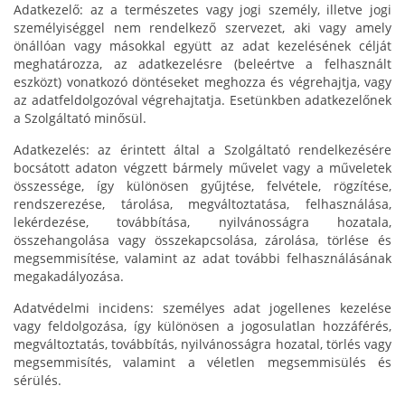
Adatkezelő: az a természetes vagy jogi személy, illetve jogi
személyiséggel nem rendelkező szervezet, aki vagy amely
önállóan vagy másokkal együtt az adat kezelésének célját
meghatározza, az adatkezelésre (beleértve a felhasznált
eszközt) vonatkozó döntéseket meghozza és végrehajtja, vagy
az adatfeldolgozóval végrehajtatja. Esetünkben adatkezelőnek
a Szolgáltató minősül.
Adatkezelés: az érintett által a Szolgáltató rendelkezésére
bocsátott adaton végzett bármely művelet vagy a műveletek
összessége, így különösen gyűjtése, felvétele, rögzítése,
rendszerezése, tárolása, megváltoztatása, felhasználása,
lekérdezése, továbbítása, nyilvánosságra hozatala,
összehangolása vagy összekapcsolása, zárolása, törlése és
megsemmisítése, valamint az adat további felhasználásának
megakadályozása.
Adatvédelmi incidens: személyes adat jogellenes kezelése
vagy feldolgozása, így különösen a jogosulatlan hozzáférés,
megváltoztatás, továbbítás, nyilvánosságra hozatal, törlés vagy
megsemmisítés, valamint a véletlen megsemmisülés és
sérülés.