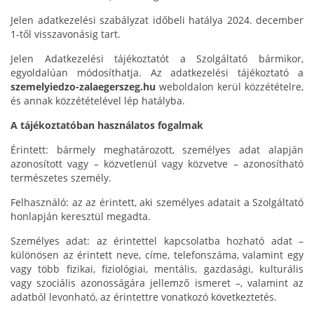
Jelen adatkezelési szabályzat időbeli hatálya 2024. december
1-től visszavonásig tart.
Jelen Adatkezelési tájékoztatót a Szolgáltató bármikor,
egyoldalúan módosíthatja. Az adatkezelési tájékoztató a
szemelyiedzo-zalaegerszeg.hu
weboldalon kerül közzétételre,
és annak közzétételével lép hatályba.
A tájékoztatóban használatos fogalmak
Érintett: bármely meghatározott, személyes adat alapján
azonosított vagy – közvetlenül vagy közvetve – azonosítható
természetes személy.
Felhasználó: az az érintett, aki személyes adatait a Szolgáltató
honlapján keresztül megadta.
Személyes adat: az érintettel kapcsolatba hozható adat –
különösen az érintett neve, címe, telefonszáma, valamint egy
vagy több fizikai, fiziológiai, mentális, gazdasági, kulturális
vagy szociális azonosságára jellemző ismeret –, valamint az
adatból levonható, az érintettre vonatkozó következtetés.