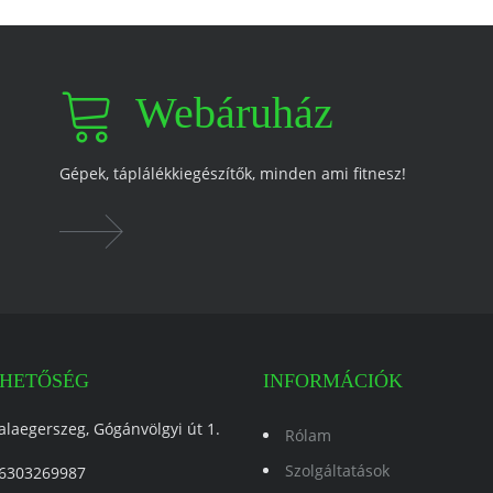
Webáruház
Gépek, táplálékkiegészítők, minden ami fitnesz!
RHETŐSÉG
INFORMÁCIÓK
alaegerszeg, Gógánvölgyi út 1.
Rólam
Szolgáltatások
6303269987