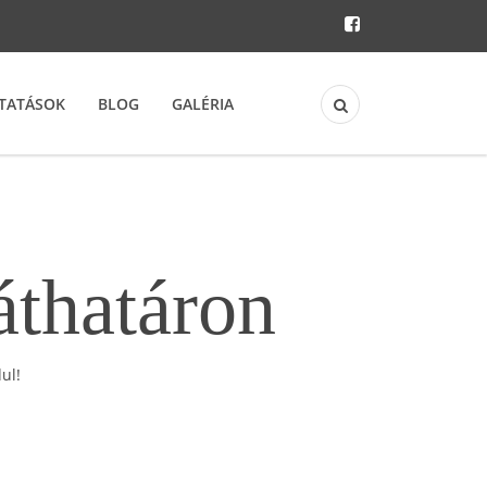
TATÁSOK
BLOG
GALÉRIA
áthatáron
ul!