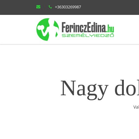
+36303269987
Nagy dol
Va