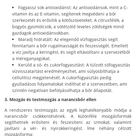
Fogyassz sok antioxidánst: Az antioxidánsok, mint a C-
vitamin és az E-vitamin, segítenek megvédeni a bőr
szerkezetét és erősítik a kötőszöveteket. A citrusfélék, a
bogyós gyümölcsök, a sötétzöld leveles zöldségek mind
gazdagok antioxidánsokban.
Maradj hidratált: Az elegendő vízfogyasztás segít
fenntartani a bőr rugalmasságát és feszességét. Emellett
a víz javítja a keringést, és segít eltávolítani a szervezetből
a méreganyagokat.
Kerüld a só- és cukorfogyasztást: A túlzott sófogyasztás
vízvisszatartást eredményezhet, ami súlyosbíthatja a
cellulitisz megjelenését. A cukorfogyasztás pedig
gyulladásos folyamatokat indíthat el a szervezetben, ami
szintén negatívan befolyásolhatja a bőr állapotát.
3. Mozgás és testmozgás a narancsbőr ellen
A rendszeres testmozgás az egyik leghatékonyabb módja a
narancsbőr csökkentésének. A különféle mozgásformák
segíthetnek erősíteni és feszesíteni az izmokat, valamint
javítani a vér- és nyirokkeringést. Íme néhány célzott
mozgásforma: