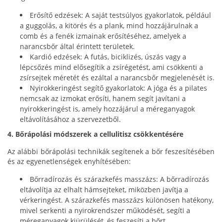
Erősítő edzések: A saját testsúlyos gyakorlatok, például
a guggolás, a kitörés és a plank, mind hozzájárulnak a
comb és a fenék izmainak erősítéséhez, amelyek a
narancsbőr által érintett területek.
Kardió edzések: A futás, biciklizés, úszás vagy a
lépcsőzés mind elősegítik a zsírégetést, ami csökkenti a
zsírsejtek méretét és ezáltal a narancsbőr megjelenését is.
Nyirokkeringést segítő gyakorlatok: A jóga és a pilates
nemcsak az izmokat erősíti, hanem segít javítani a
nyirokkeringést is, amely hozzájárul a méreganyagok
eltávolításához a szervezetből.
4. Bőrápolási módszerek a cellulitisz csökkentésére
Az alábbi bőrápolási technikák segítenek a bőr feszesítésében
és az egyenetlenségek enyhítésében:
Bőrradírozás és szárazkefés masszázs: A bőrradírozás
eltávolítja az elhalt hámsejteket, miközben javítja a
vérkeringést. A szárazkefés masszázs különösen hatékony,
mivel serkenti a nyirokrendszer működését, segíti a
méreganyagok kiürülését, és feszesíti a bőrt.