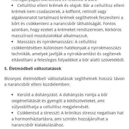
Cellulitisz elleni krémek és olajok: Bár a cellulitisz elleni
krémek nem csodaszerek, a koffeint, retinolt vagy
algakivonatot tartalmazó krémek segíthetnek feszesíteni a
bőrt és csökkenteni a narancsbőr láthatóságát. Fontos
azonban, hogy ezeket a krémeket rendszeresen, körkörös
masszírozó mozdulatokkal alkalmazzuk.
Masszázs és nyirokmasszázs: A cellulitisz
csökkentésében különösen hatékonyak a nyirokmasszázs
technikák, amelyek javítják a nyirokáramlást és segítenek
eltávolítani a felesleges folyadékot a bőr alatti szövetekből.
5. Életmódbeli változtatások
Bizonyos életmódbeli változtatások segíthetnek hosszú távon
a narancsbőr elleni küzdelemben:
Kerüld a dohányzást: A dohányzás rontja a bőr
oxigénellátását és gyengíti a kötőszöveteket, ami
súlyosbíthatja a cellulitisz megjelenését.
Csökkentsd a stresszt: A krónikus stressz negatívan hat
a hormonháztartásra, ami szintén hozzájárulhat a
narancsbőr kialakulásához.