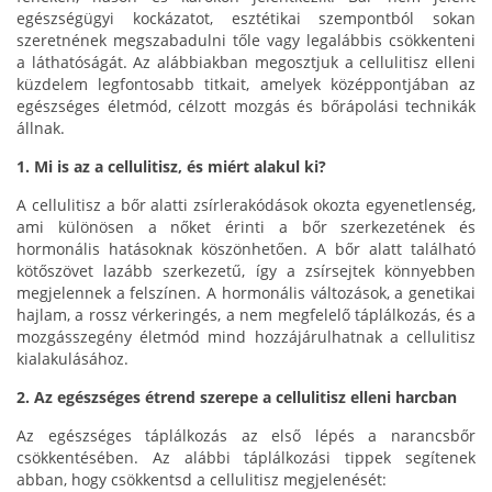
egészségügyi kockázatot, esztétikai szempontból sokan
szeretnének megszabadulni tőle vagy legalábbis csökkenteni
a láthatóságát. Az alábbiakban megosztjuk a cellulitisz elleni
küzdelem legfontosabb titkait, amelyek középpontjában az
egészséges életmód, célzott mozgás és bőrápolási technikák
állnak.
1. Mi is az a cellulitisz, és miért alakul ki?
A cellulitisz a bőr alatti zsírlerakódások okozta egyenetlenség,
ami különösen a nőket érinti a bőr szerkezetének és
hormonális hatásoknak köszönhetően. A bőr alatt található
kötőszövet lazább szerkezetű, így a zsírsejtek könnyebben
megjelennek a felszínen. A hormonális változások, a genetikai
hajlam, a rossz vérkeringés, a nem megfelelő táplálkozás, és a
mozgásszegény életmód mind hozzájárulhatnak a cellulitisz
kialakulásához.
2. Az egészséges étrend szerepe a cellulitisz elleni harcban
Az egészséges táplálkozás az első lépés a narancsbőr
csökkentésében. Az alábbi táplálkozási tippek segítenek
abban, hogy csökkentsd a cellulitisz megjelenését: