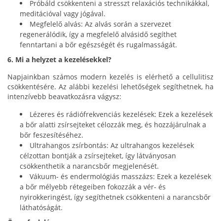
Próbáld csökkenteni a stresszt relaxációs technikákkal,
meditációval vagy jógával.
Megfelelő alvás: Az alvás során a szervezet
regenerálódik, így a megfelelő alvásidő segíthet
fenntartani a bőr egészségét és rugalmasságát.
6. Mi a helyzet a kezelésekkel?
Napjainkban számos modern kezelés is elérhető a cellulitisz
csökkentésére. Az alábbi kezelési lehetőségek segíthetnek, ha
intenzívebb beavatkozásra vágysz:
Lézeres és rádiófrekvenciás kezelések: Ezek a kezelések
a bőr alatti zsírsejteket célozzák meg, és hozzájárulnak a
bőr feszesítéséhez.
Ultrahangos zsírbontás: Az ultrahangos kezelések
célzottan bontják a zsírsejteket, így látványosan
csökkenthetik a narancsbőr megjelenését.
Vákuum- és endermológiás masszázs: Ezek a kezelések
a bőr mélyebb rétegeiben fokozzák a vér- és
nyirokkeringést, így segíthetnek csökkenteni a narancsbőr
láthatóságát.