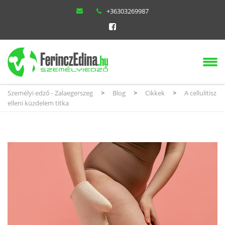
+36303269987
Személyi edző - Zalaegerszeg
>
Blog
>
Cikkek
>
A cellulitisz
elleni küzdelem titka