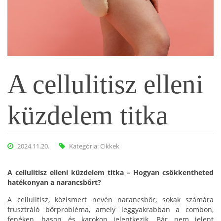
A cellulitisz elleni
küzdelem titka
2024.11.20.
Kategória:
Cikkek
A cellulitisz elleni küzdelem titka – Hogyan csökkentheted
hatékonyan a narancsbőrt?
A cellulitisz, közismert nevén narancsbőr, sokak számára
frusztráló bőrprobléma, amely leggyakrabban a combon,
fenéken, hason és karokon jelentkezik. Bár nem jelent