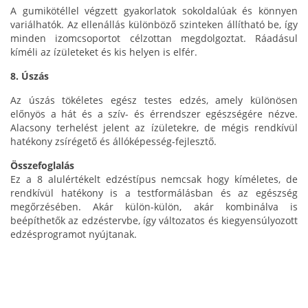
A gumikötéllel végzett gyakorlatok sokoldalúak és könnyen
variálhatók. Az ellenállás különböző szinteken állítható be, így
minden izomcsoportot célzottan megdolgoztat. Ráadásul
kíméli az ízületeket és kis helyen is elfér.
8. Úszás
Az úszás tökéletes egész testes edzés, amely különösen
előnyös a hát és a szív- és érrendszer egészségére nézve.
Alacsony terhelést jelent az ízületekre, de mégis rendkívül
hatékony zsírégető és állóképesség-fejlesztő.
Összefoglalás
Ez a 8 alulértékelt edzéstípus nemcsak hogy kíméletes, de
rendkívül hatékony is a testformálásban és az egészség
megőrzésében. Akár külön-külön, akár kombinálva is
beépíthetők az edzéstervbe, így változatos és kiegyensúlyozott
edzésprogramot nyújtanak.