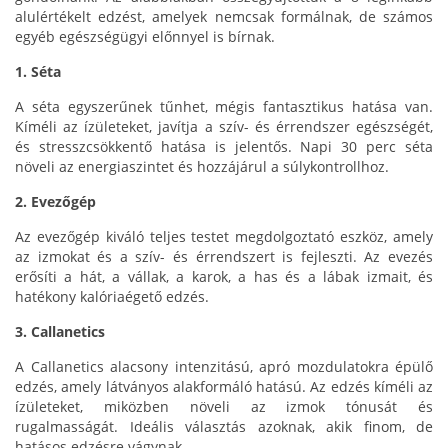
alulértékelt edzést, amelyek nemcsak formálnak, de számos
egyéb egészségügyi előnnyel is bírnak.
1. Séta
A séta egyszerűnek tűnhet, mégis fantasztikus hatása van.
Kíméli az ízületeket, javítja a szív- és érrendszer egészségét,
és stresszcsökkentő hatása is jelentős. Napi 30 perc séta
növeli az energiaszintet és hozzájárul a súlykontrollhoz.
2. Evezőgép
Az evezőgép kiváló teljes testet megdolgoztató eszköz, amely
az izmokat és a szív- és érrendszert is fejleszti. Az evezés
erősíti a hát, a vállak, a karok, a has és a lábak izmait, és
hatékony kalóriaégető edzés.
3. Callanetics
A Callanetics alacsony intenzitású, apró mozdulatokra épülő
edzés, amely látványos alakformáló hatású. Az edzés kíméli az
ízületeket, miközben növeli az izmok tónusát és
rugalmasságát. Ideális választás azoknak, akik finom, de
hatásos edzésre vágynak.