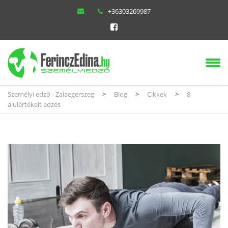
+36303269987
Személyi edző - Zalaegerszeg
>
Blog
>
Cikkek
>
8
alulértékelt edzés