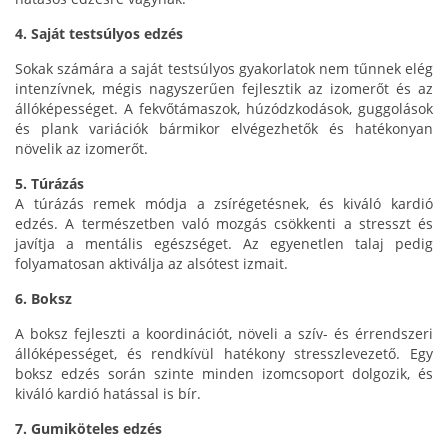
4. Saját testsúlyos edzés
Sokak számára a saját testsúlyos gyakorlatok nem tűnnek elég
intenzívnek, mégis nagyszerűen fejlesztik az izomerőt és az
állóképességet. A fekvőtámaszok, húzódzkodások, guggolások
és plank variációk bármikor elvégezhetők és hatékonyan
növelik az izomerőt.
5. Túrázás
A túrázás remek módja a zsírégetésnek, és kiváló kardió
edzés. A természetben való mozgás csökkenti a stresszt és
javítja a mentális egészséget. Az egyenetlen talaj pedig
folyamatosan aktiválja az alsótest izmait.
6. Boksz
A boksz fejleszti a koordinációt, növeli a szív- és érrendszeri
állóképességet, és rendkívül hatékony stresszlevezető. Egy
boksz edzés során szinte minden izomcsoport dolgozik, és
kiváló kardió hatással is bír.
7. Gumiköteles edzés