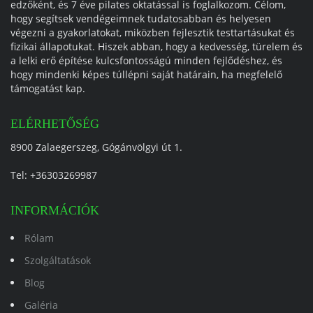
edzőként, és 7 éve pilates oktatással is foglalkozom. Célom,
hogy segítsek vendégeimnek tudatosabban és helyesen
végezni a gyakorlatokat, miközben fejlesztik testtartásukat és
fizikai állapotukat. Hiszek abban, hogy a kedvesség, türelem és
a lelki erő építése kulcsfontosságú minden fejlődéshez, és
hogy mindenki képes túllépni saját határain, ha megfelelő
támogatást kap.
ELÉRHETŐSÉG
8900 Zalaegerszeg, Gógánvölgyi út 1.
Tel:
+36303269987
INFORMÁCIÓK
Rólam
Szolgáltatások
Blog
Galéria